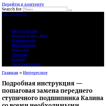
Перейти к контенту
Search for:
Автомобили
auto91km.ru
Автомобили
Вопросы про авто
Интересное
Мотоциклы
Новости
Обзоры
Ремонт
Эксплуатация
Главная
»
Интересное
Подробная инструкция —
пошаговая замена переднего
ступичного подшипника Калина
со всеми необходимыми