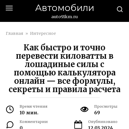
Перейти
Автомобили
к
контенту
auto91km.ru
Главная
»
Интересное
Как быстро и точно
перевести киловатты в
лошадиные силы с
помощью калькулятора
онлайн — все формулы,
секреты и правила расчета
Время чтения
Просмотры
10 мин.
69
Комментарии
Опубликовано
0
12.03.2024