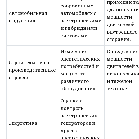
применяютс
современных
для описани
Автомобильная
автомобилях с
мощности
индустрия
электрическими
двигателей
и гибридными
внутреннего
системами.
сгорания.
Измерение
Определение
энергетических
мощности
Строительство и
потребностей и
двигателей в
производственные
мощности
строительно
отрасли
различного
и тяжелой
оборудования.
технике.
Оценка и
контроль
электрических
Энергетика
генераторов и
—
других
энергетических