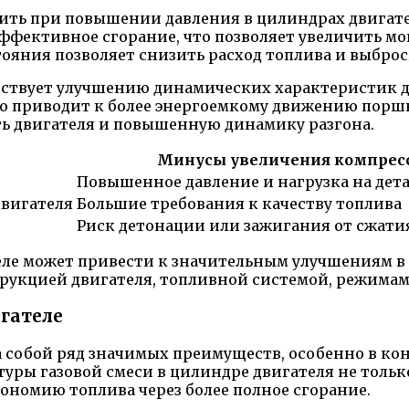
ить при повышении давления в цилиндрах двигател
е эффективное сгорание, что позволяет увеличить 
тояния позволяет снизить расход топлива и выбро
ствует улучшению динамических характеристик дви
что приводит к более энергоемкому движению пор
ь двигателя и повышенную динамику разгона.
Минусы увеличения компрес
Повышенное давление и нагрузка на дет
вигателя
Большие требования к качеству топлива
Риск детонации или зажигания от сжати
е может привести к значительным улучшениям в ег
струкцией двигателя, топливной системой, режима
гателе
за собой ряд значимых преимуществ, особенно в к
уры газовой смеси в цилиндре двигателя не тол
ономию топлива через более полное сгорание.