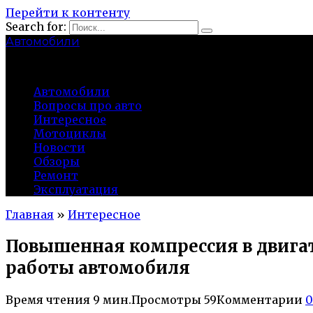
Перейти к контенту
Search for:
Автомобили
auto91km.ru
Автомобили
Вопросы про авто
Интересное
Мотоциклы
Новости
Обзоры
Ремонт
Эксплуатация
Главная
»
Интересное
Повышенная компрессия в двигат
работы автомобиля
Время чтения
9 мин.
Просмотры
59
Комментарии
0